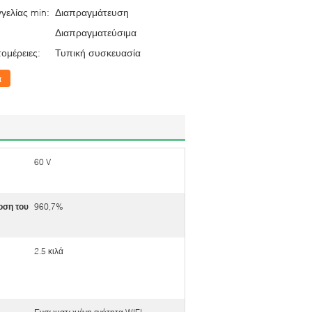
γελίας min:
Διαπραγμάτευση
Διαπραγματεύσιμα
ομέρειες:
Τυπική συσκευασία
α
60 V
οση του
960,7%
2.5 κιλά