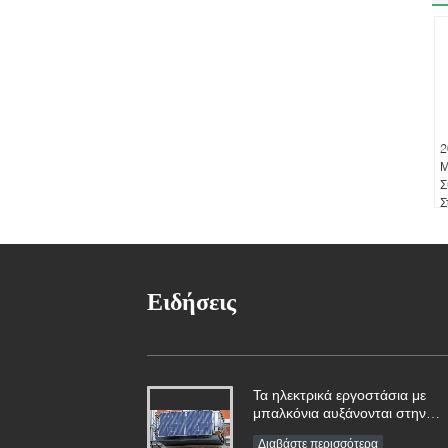
2
Μ
Σ
Σ
Α
Ε
Ειδήσεις
Τα ηλεκτρικά εργοστάσια με
μπαλκόνια αυξάνονται στην
Γερμανία 152.000 εγγραφές το
Διαβάστε περισσότερα