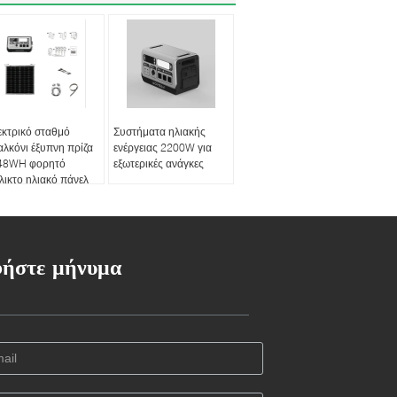
εκτρικό σταθμό
Συστήματα ηλιακής
λκόνι έξυπνη πρίζα
ενέργειας 2200W για
48WH φορητό
εξωτερικές ανάγκες
λικτο ηλιακό πάνελ
ήστε μήνυμα