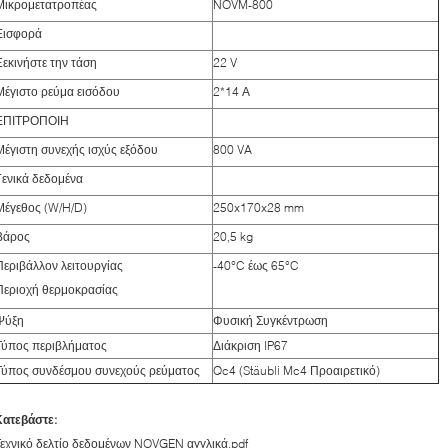
Μικρομετατροπέας
NOVM-800
Εισφορά
Ξεκινήστε την τάση
22 V
Μέγιστο ρεύμα εισόδου
2*14 Α
ΕΠΙΤΡΟΠΟΙΗ
Μέγιστη συνεχής ισχύς εξόδου
800 VA
Γενικά δεδομένα
Μέγεθος (W/H/D)
250x170x28 mm
Βάρος
20,5 kg
Περιβάλλον λειτουργίας
-40°C έως 65°C
Περιοχή θερμοκρασίας
Ψύξη
Φυσική Συγκέντρωση
Τύπος περιβλήματος
Διάκριση IP67
Τύπος συνδέσμου συνεχούς ρεύματος
Qc4 (Stäubli Mc4 Προαιρετικό)
Κατεβάστε:
εχνικό δελτίο δεδομένων NOVGEN αγγλικά.pdf