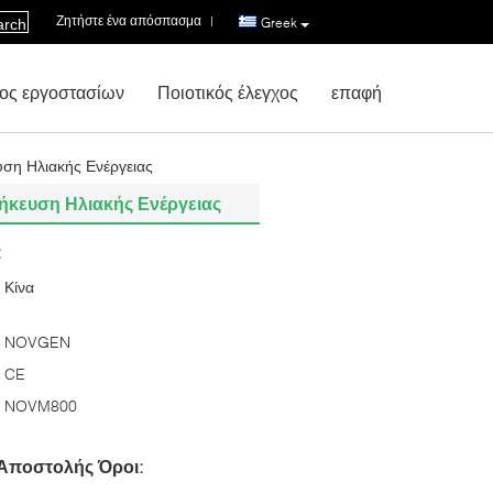
Ζητήστε ένα απόσπασμα
|
Greek
arch
ος εργοστασίων
Ποιοτικός έλεγχος
επαφή
ση Ηλιακής Ενέργειας
ήκευση Ηλιακής Ενέργειας
:
Κίνα
NOVGEN
CE
NOVM800
Αποστολής Όροι: