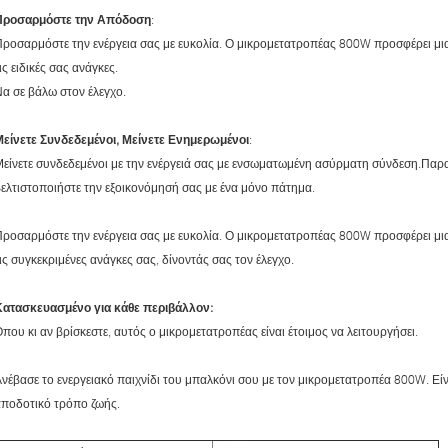
Προσαρμόστε την Απόδοση
:
ροσαρμόστε την ενέργεια σας με ευκολία. Ο μικρομετατροπέας 800W προσφέρει μι
ις ειδικές σας ανάγκες.
α σε βάλω στον έλεγχο.
Μείνετε Συνδεδεμένοι, Μείνετε Ενημερωμένοι
:
είνετε συνδεδεμένοι με την ενέργειά σας με ενσωματωμένη ασύρματη σύνδεση.Παρ
ελτιστοποιήστε την εξοικονόμησή σας με ένα μόνο πάτημα.
ροσαρμόστε την ενέργεια σας με ευκολία. Ο μικρομετατροπέας 800W προσφέρει μι
ις συγκεκριμένες ανάγκες σας, δίνοντάς σας τον έλεγχο.
Κατασκευασμένο για κάθε περιβάλλον:
που κι αν βρίσκεστε, αυτός ο μικρομετατροπέας είναι έτοιμος να λειτουργήσει.
νέβασε το ενεργειακό παιχνίδι του μπαλκόνι σου με τον μικρομετατροπέα 800W. Είνα
ποδοτικό τρόπο ζωής.