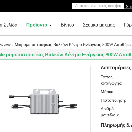
Se
ή Σελίδα
Προϊόντα
Βίντεο
Σχετικά με εμάς
Γύρ
Μικρομεταστροφέας Βαλκόνι Κέντρο Ενέργειας 800W Αποθήκευ
κονιών
Μικρομεταστροφέας Βαλκόνι Κέντρο Ενέργειας 800W Αποθ
Λεπτομέρειες
Τόπος
καταγωγής:
Μάρκα:
Πιστοποίηση:
Αριθμό
μοντέλου:
Πληρωμής & 