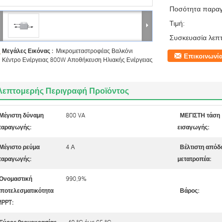
Ποσότητα παραγ
Τιμή:
Συσκευασία λεπτ
Μεγάλες Εικόνας :
Μικρομεταστροφέας Βαλκόνι
Επικοινωνί
Κέντρο Ενέργειας 800W Αποθήκευση Ηλιακής Ενέργειας
Λεπτομερής Περιγραφή Προϊόντος
Μέγιστη δύναμη
800 VA
ΜΕΓΙΣΤΗ τάση
αραγωγής:
εισαγωγής:
Μέγιστο ρεύμα
4 Α
Βέλτιστη απόδ
αραγωγής:
μετατροπέα:
Ονομαστική
990,9%
ποτελεσματικότητα
Βάρος:
PPT: