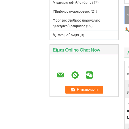
Μπαταρία υψηλής τάσης
(17)
Υβριδικός αναστροφέας
(21)
Φορητός σταθμός παραγωγής
ηλεκτρικού ρεύματος
(29)
έξυπνο βούλωμα
(9)
Είμαι Online Chat Now
π
π
α
M