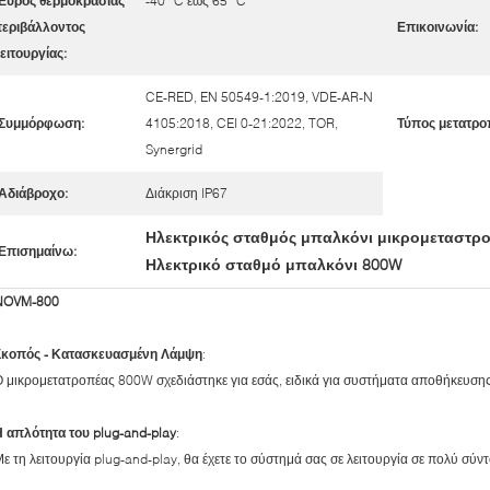
Εύρος θερμοκρασίας
-40 °C έως 65 °C
εριβάλλοντος
Επικοινωνία:
ειτουργίας:
CE-RED, EN 50549-1:2019, VDE-AR-N
Συμμόρφωση:
4105:2018, CEI 0-21:2022, TOR,
Τύπος μετατρο
Synergrid
Αδιάβροχο:
Διάκριση IP67
Ηλεκτρικός σταθμός μπαλκόνι μικρομεταστρ
Επισημαίνω:
Ηλεκτρικό σταθμό μπαλκόνι 800W
NOVM-800
Σκοπός - Κατασκευασμένη Λάμψη
:
 μικρομετατροπέας 800W σχεδιάστηκε για εσάς, ειδικά για συστήματα αποθήκευσης
 απλότητα του plug-and-play
:
ε τη λειτουργία plug-and-play, θα έχετε το σύστημά σας σε λειτουργία σε πολύ σύ