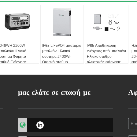
048WH 2200W
IP65 LiFePO4 μπαταρία
IP65 Αποθήκευση
Ηλ
παλκόνι Ηλιακό
μπαλκόνι Ηλιακό
ενέργειας από μπαλκόνι
μπα
ύστημα Φορητό
σύστημα 2400Wh
Ηλιακό σταθμό
20
ταθμό Ενέργειας
Οικιακό σταθμό
ηλεκτρικής ενέργειας
ευέ
ποθήκευσης
ηλεκτρικής ενέργειας
2400WH Ευέλικτο
νέργειας
ηλιακό πάνελ
μας ελάτε σε επαφή με
Αφ