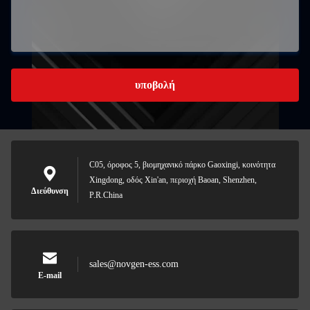
υποβολή
C05, όροφος 5, βιομηχανικό πάρκο Gaoxingi, κοινότητα
Xingdong, οδός Xin'an, περιοχή Baoan, Shenzhen,
Διεύθυνση
P.R.China
sales@novgen-ess.com
E-mail