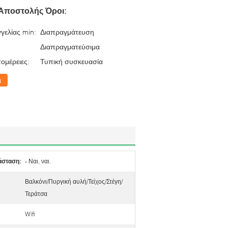
Αποστολής Όροι:
γελίας min:
Διαπραγμάτευση
Διαπραγματεύσιμα
ομέρειες:
Τυπική συσκευασία
α
άσταση:
- Ναι, ναι.
Βαλκόνι/Πυργική αυλή/Τείχος/Στέγη/
Τεράτσα
Wifi