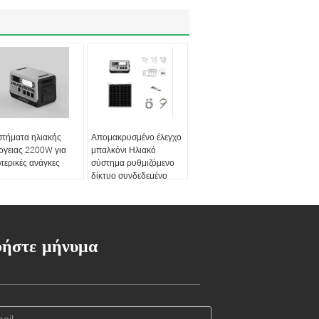
στήματα ηλιακής
Απομακρυσμένο έλεγχο
ργειας 2200W για
μπαλκόνι Ηλιακό
τερικές ανάγκες
σύστημα ρυθμιζόμενο
δίκτυο συνδεδεμένο
σταθμό παραγωγής
ενέργειας
ήστε μήνυμα