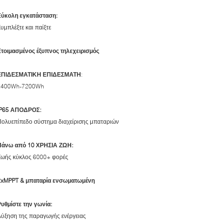
Εύκολη εγκατάσταση:
υμπλέξτε και παίξτε
Ετοιμασμένος έξυπνος τηλεχειρισμός
ΕΠΙΔΕΣΜΑΤΙΚΗ ΕΠΙΔΕΣΜΑΤΗ
:
2400Wh-7200Wh
IP65 ΑΠΟΔΡΟΣ:
Πολυεπίπεδο σύστημα διαχείρισης μπαταριών
Πάνω από 10 ΧΡΗΣΙΑ ΖΩΗ:
Ζωής κύκλος 6000+ φορές
2xMPPT & μπαταρία ενσωματωμένη
υθμίστε την γωνία:
Αύξηση της παραγωγής ενέργειας