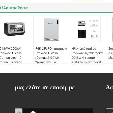
Άλλα προϊόντα
048WH 2200W
IP65 LiFePO4 μπαταρία
Ηλεκτρικό σταθμό
Συ
παλκόνι Ηλιακό
μπαλκόνι Ηλιακό
μπαλκόνι έξυπνη πρίζα
ενέ
ύστημα Φορητό
σύστημα 2400Wh
2048WH φορητό
εξω
ταθμό Ενέργειας
Οικιακό σταθμό
ευέλικτο ηλιακό πάνελ
ποθήκευσης
ηλεκτρικής ενέργειας
νέργειας
μας ελάτε σε επαφή με
Αφ