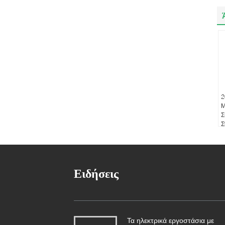
2
Μ
Σ
Σ
Α
Ε
Ειδήσεις
Τα ηλεκτρικά εργοστάσια με