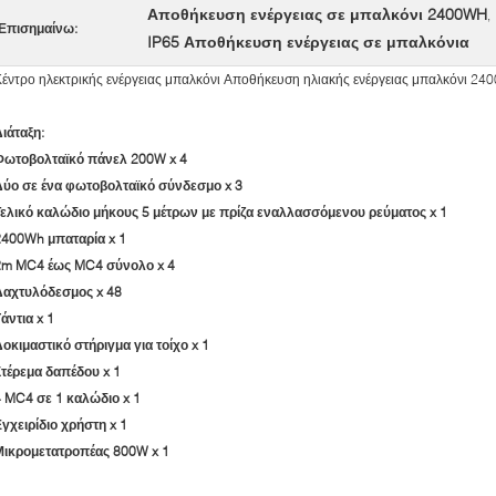
Αποθήκευση ενέργειας σε μπαλκόνι 2400WH
,
Επισημαίνω:
IP65 Αποθήκευση ενέργειας σε μπαλκόνια
έντρο ηλεκτρικής ενέργειας μπαλκόνι Αποθήκευση ηλιακής ενέργειας μπαλκόνι 24
ιάταξη:
Φωτοβολταϊκό πάνελ 200W x 4
Δύο σε ένα φωτοβολταϊκό σύνδεσμο x 3
Τελικό καλώδιο μήκους 5 μέτρων με πρίζα εναλλασσόμενου ρεύματος x 1
2400Wh μπαταρία x 1
2m MC4 έως MC4 σύνολο x 4
Δαχτυλόδεσμος x 48
άντια x 1
οκιμαστικό στήριγμα για τοίχο x 1
Στέρεμα δαπέδου x 1
4 MC4 σε 1 καλώδιο x 1
γχειρίδιο χρήστη x 1
Μικρομετατροπέας 800W x 1