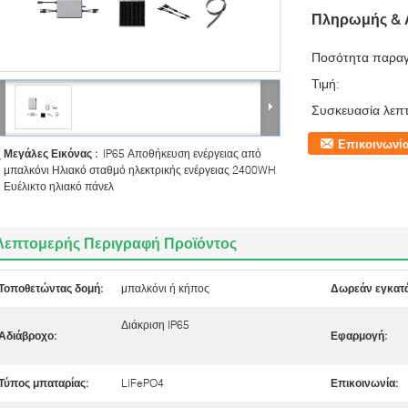
Πληρωμής & 
Ποσότητα παραγ
Τιμή:
Συσκευασία λεπτ
Επικοινωνί
Μεγάλες Εικόνας :
IP65 Αποθήκευση ενέργειας από
μπαλκόνι Ηλιακό σταθμό ηλεκτρικής ενέργειας 2400WH
Ευέλικτο ηλιακό πάνελ
Λεπτομερής Περιγραφή Προϊόντος
Τοποθετώντας δομή:
μπαλκόνι ή κήπος
Δωρεάν εγκατ
Διάκριση IP65
Αδιάβροχο:
Εφαρμογή:
Τύπος μπαταρίας:
LiFePO4
Επικοινωνία: