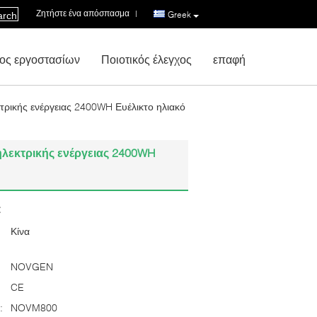
Ζητήστε ένα απόσπασμα
|
Greek
arch
ος εργοστασίων
Ποιοτικός έλεγχος
επαφή
τρικής ενέργειας 2400WH Ευέλικτο ηλιακό
ηλεκτρικής ενέργειας 2400WH
:
Κίνα
NOVGEN
CE
:
NOVM800