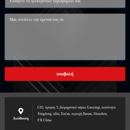
υποβολή
C05, όροφος 5, βιομηχανικό πάρκο Gaoxingi, κοινότητα
Xingdong, οδός Xin'an, περιοχή Baoan, Shenzhen,
Διεύθυνση
P.R.China