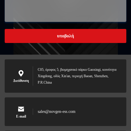
υποβολή
C05, όροφος 5, βιομηχανικό πάρκο Gaoxingi, κοινότητα
Xingdong, οδός Xin'an, περιοχή Baoan, Shenzhen,
Διεύθυνση
P.R.China
sales@novgen-ess.com
E-mail