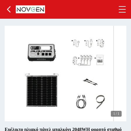
1
/
1
Ευέλικτο ηλιακό πάνελ μπαλκόνι 2048WH φορητό σταθμό