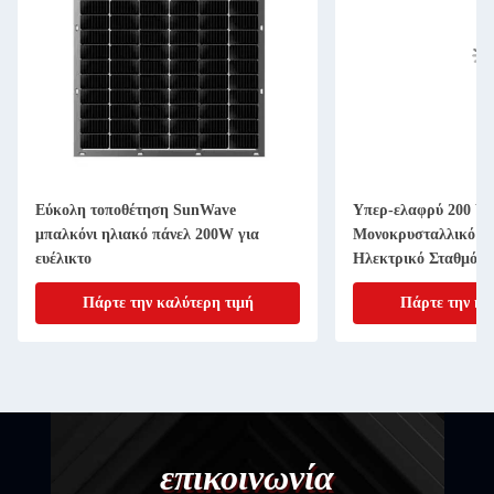
Εύκολη τοποθέτηση SunWave
Υπερ-ελαφρύ 200 Wa
μπαλκόνι ηλιακό πάνελ 200W για
Μονοκρυσταλλικό Η
ευέλικτο
Ηλεκτρικό Σταθμό 
Ενέργειας
Πάρτε την καλύτερη τιμή
Πάρτε την κα
επικοινωνία