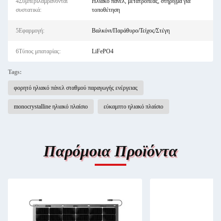
4Συμπεριλαμβάνονται
Ηλιακό πάνελ, μετατροπέας, στήριγμα για
συστατικά:
τοποθέτηση
5Εφαρμογή:
Βαλκόνι/Παράθυρο/Τείχος/Στέγη
6Τύπος μπαταρίας:
LiFePO4
Tags:
φορητό ηλιακό πάνελ σταθμού παραγωγής ενέργειας
monocrystalline ηλιακό πλαίσιο
εύκαμπτο ηλιακό πλαίσιο
Παρόμοια Προϊόντα