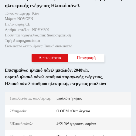
ηλεκτρικής ενέργειας Ηλιακό πάνελ
Τόπος καταγωγής: Κίνα
Μάρκα: NOVGEN
Πιστοποίηση: CE
Αριθμό μοντέλου: NOVM800
Ποσότητα παραγγελίας min: Διαπραγμάτευση
Τιμή: Διαπραγματεύσιμα
Συσκευασία λεπτομέρειες: Τυπική συσκευασία
Λεπτομέρεια
Περιγραφή
Επισημαίνω:
ηλιακό πάνελ μπαλκόνι 2048wh
,
φορητό ηλιακό πάνελ σταθμού παραγωγής ενέργειας
,
Ηλιακό πάνελ σταθμού ηλεκτρικής ενέργειας μπαλκόνι
1τοποθετώντας υποστήριξη:
μπαλκόνι ή κήπος
2Υπηρεσία:
Ο ODM cOem δέχεται
3Ηλιακό πάνελ:
4*210W ή προσαρμοσμένα