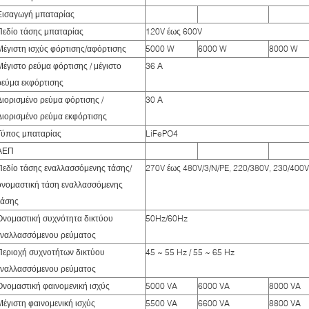
Εισαγωγή μπαταρίας
Πεδίο τάσης μπαταρίας
120V έως 600V
Μέγιστη ισχύς φόρτισης/αφόρτισης
5000 W
6000 W
8000 W
Μέγιστο ρεύμα φόρτισης / μέγιστο
36 Α
ρεύμα εκφόρτισης
Διορισμένο ρεύμα φόρτισης /
30 Α
Διορισμένο ρεύμα εκφόρτισης
Τύπος μπαταρίας
LiFePO4
ΑΕΠ
Πεδίο τάσης εναλλασσόμενης τάσης/
270V έως 480V/3/N/PE, 220/380V, 230/400V
ονομαστική τάση εναλλασσόμενης
τάσης
Ονομαστική συχνότητα δικτύου
50Hz/60Hz
εναλλασσόμενου ρεύματος
Περιοχή συχνοτήτων δικτύου
45 ~ 55 Hz / 55 ~ 65 Hz
εναλλασσόμενου ρεύματος
Ονομαστική φαινομενική ισχύς
5000 VA
6000 VA
8000 VA
Μέγιστη φαινομενική ισχύς
5500 VA
6600 VA
8800 VA