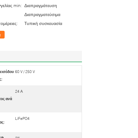
γελίας min:
Διαπραγμάτευση
Διαπραγματεύσιμα
ομέρειες:
Τυπική συσκευασία
α
 εισόδου
60 V / 250 V
ς:
24 Α
ος ανά
LiFePO4
ας: