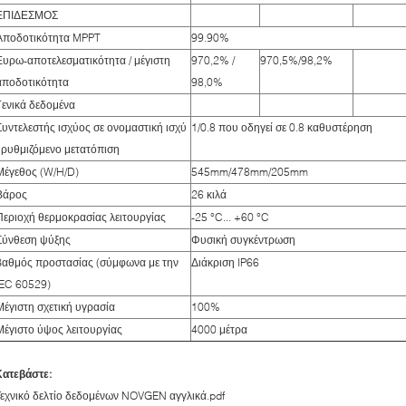
ΕΠΙΔΕΣΜΟΣ
Αποδοτικότητα MPPT
99.90%
Ευρω-αποτελεσματικότητα / μέγιστη
970,2% /
970,5%/98,2%
αποδοτικότητα
98,0%
Γενικά δεδομένα
Συντελεστής ισχύος σε ονομαστική ισχύ
1/0.8 που οδηγεί σε 0.8 καθυστέρηση
/ ρυθμιζόμενο μετατόπιση
Μέγεθος (W/H/D)
545mm/478mm/205mm
Βάρος
26 κιλά
Περιοχή θερμοκρασίας λειτουργίας
-25 °C... +60 °C
Σύνθεση ψύξης
Φυσική συγκέντρωση
βαθμός προστασίας (σύμφωνα με την
Διάκριση IP66
IEC 60529)
Μέγιστη σχετική υγρασία
100%
Μέγιστο ύψος λειτουργίας
4000 μέτρα
Κατεβάστε:
εχνικό δελτίο δεδομένων NOVGEN αγγλικά.pdf