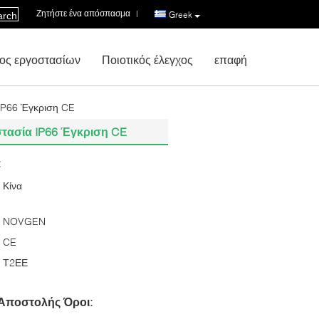
Ζητήστε ένα απόσπασμα
|
Greek
arch
ος εργοστασίων
Ποιοτικός έλεγχος
επαφή
IP66 Έγκριση CE
στασία IP66 Έγκριση CE
:
Κίνα
NOVGEN
CE
Τ2ΕΕ
Αποστολής Όροι: