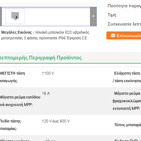
Ποσότητα παραγ
Τιμή:
Συσκευασία λεπτ
Μεγάλες Εικόνας :
Ηλιακό μπαλκόνι ESS υβριδικός
Επικοινωνί
μετατροπέας 3 φάσης προστασία IP66 Έγκριση CE
Λεπτομερής Περιγραφή Προϊόντος
ΜΕΓΙΣΤΗ τάση
1100 V
Ελάχιστη τάση
ισαγωγής:
/ τάση εκκίνηση
16 Α
Μέγιστο ρεύμα
Μέγιστο ρεύμα εισόδου
βραχυκυκλώματ
νά ανιχνευτή MPP:
εντοπιστή MPP:
Πεδίο τάσης
120 V έως 600 V
Τύπος μπαταρί
παταρίας: