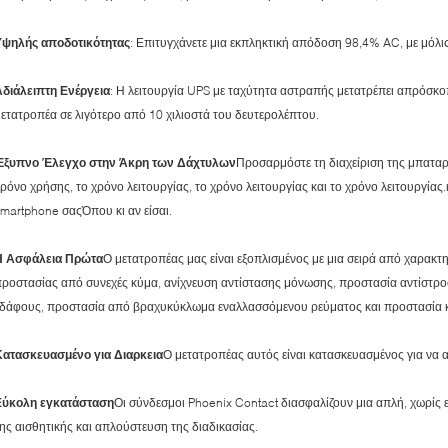
Υψηλής αποδοτικότητας
: Επιτυγχάνετε μια εκπληκτική απόδοση 98,4% AC, με μόλ
Αδιάλειπτη Ενέργεια
: Η λειτουργία UPS με ταχύτητα αστραπής μετατρέπει απρόσκοπ
ετατροπέα σε λιγότερο από 10 χιλιοστά του δευτερολέπτου.
Έξυπνο Έλεγχο στην Άκρη των Δάχτυλων
Προσαρμόστε τη διαχείριση της μπαταρί
ρόνο χρήσης, το χρόνο λειτουργίας, το χρόνο λειτουργίας και το χρόνο λειτουργίας.
martphone σαςΌπου κι αν είσαι.
Η Ασφάλεια Πρώτα
Ο μετατροπέας μας είναι εξοπλισμένος με μια σειρά από χαρακτ
προστασίας από συνεχές κύμα, ανίχνευση αντίστασης μόνωσης, προστασία αντίσ
εδάφους, προστασία από βραχυκύκλωμα εναλλασσόμενου ρεύματος και προστασία κ
Κατασκευασμένο για Διαρκεια
Ο μετατροπέας αυτός είναι κατασκευασμένος για να αν
Εύκολη εγκατάσταση
Οι σύνδεσμοι Phoenix Contact διασφαλίζουν μια απλή, χωρίς
ης αισθητικής και απλούστευση της διαδικασίας.