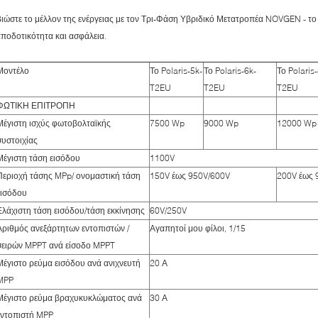
ιώστε το μέλλον της ενέργειας με τον Τρι-Φάση Υβριδικό Μετατροπέα NOVGEN - το ε
ποδοτικότητα και ασφάλεια.
Μοντέλο
Το Polaris-5k-
Το Polaris-6k-
Το Polaris
T2EU
T2EU
T2EU
ΦΩΤΙΚΗ ΕΠΙΤΡΟΠΗ
Μέγιστη ισχύς φωτοβολταϊκής
7500 Wp
9000 Wp
12000 Wp
συστοιχίας
Μέγιστη τάση εισόδου
1100V
Περιοχή τάσης MPp/ ονομαστική τάση
150V έως 950V/600V
200V έως 
εισόδου
Ελάχιστη τάση εισόδου/τάση εκκίνησης
60V/250V
Αριθμός ανεξάρτητων εντοπιστών /
Αγαπητοί μου φίλοι, 1/15
σειρών MPPT ανά είσοδο MPPT
Μέγιστο ρεύμα εισόδου ανά ανιχνευτή
20 Α
MPP
Μέγιστο ρεύμα βραχυκυκλώματος ανά
30 Α
εντοπιστή MPP