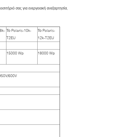
ισιτήριό σας για ενεργειακή ανεξαρτησία,
-8k-
Το Polaris-10k-
Το Polaris-
T2EU
12k-T2EU
15000 Wp
18000 Wp
950V/600V