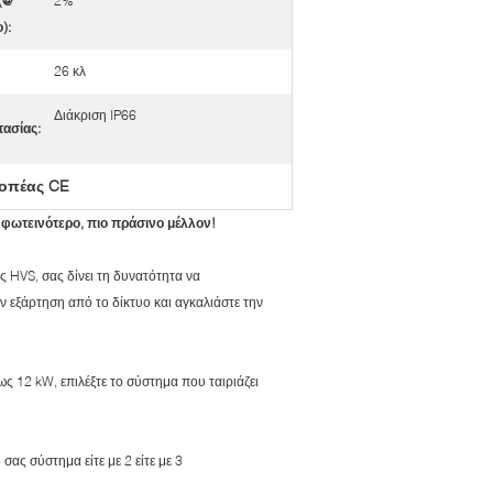
(@
2%
):
26 κλ
Διάκριση IP66
ασίας:
ροπέας CE
φωτεινότερο, πιο πράσινο μέλλον!
 HVS, σας δίνει τη δυνατότητα να
 εξάρτηση από το δίκτυο και αγκαλιάστε την
ως 12 kW, επιλέξτε το σύστημα που ταιριάζει
ας σύστημα είτε με 2 είτε με 3