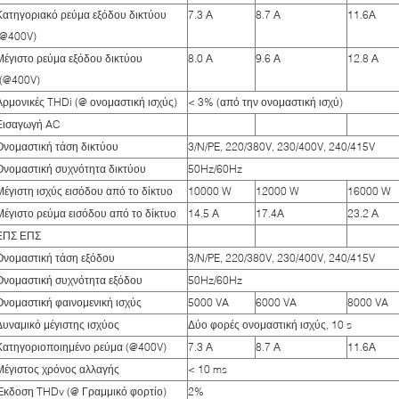
Κατηγοριακό ρεύμα εξόδου δικτύου
7.3 Α
8.7 Α
11.6Α
(@400V)
Μέγιστο ρεύμα εξόδου δικτύου
8.0 Α
9.6 Α
12.8 Α
((@400V)
Αρμονικές THDi (@ ονομαστική ισχύς)
< 3% (από την ονομαστική ισχύ)
Εισαγωγή AC
Ονομαστική τάση δικτύου
3/N/PE, 220/380V, 230/400V, 240/415V
Ονομαστική συχνότητα δικτύου
50Hz/60Hz
Μέγιστη ισχύς εισόδου από το δίκτυο
10000 W
12000 W
16000 W
Μέγιστο ρεύμα εισόδου από το δίκτυο
14.5 Α
17.4Α
23.2 Α
ΕΠΣ ΕΠΣ
Ονομαστική τάση εξόδου
3/N/PE, 220/380V, 230/400V, 240/415V
Ονομαστική συχνότητα εξόδου
50Hz/60Hz
Ονομαστική φαινομενική ισχύς
5000 VA
6000 VA
8000 VA
Δυναμικό μέγιστης ισχύος
Δύο φορές ονομαστική ισχύς, 10 s
Κατηγοριοποιημένο ρεύμα (@400V)
7.3 Α
8.7 Α
11.6Α
Μέγιστος χρόνος αλλαγής
< 10 ms
Έκδοση THDv (@ Γραμμικό φορτίο)
2%