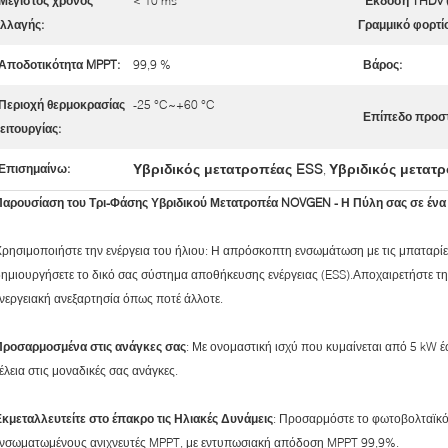
Μέγιστος χρόνος
< 10 ms
Έκδοση THDv 
λλαγής:
Γραμμικό φορτίο
Αποδοτικότητα MPPT:
99,9 %
Βάρος:
Περιοχή θερμοκρασίας
-25 °C~+60 °C
Επίπεδο προστ
ειτουργίας:
Υβριδικός μετατροπέας ESS
Υβριδικός μετατ
Επισημαίνω:
,
Παρουσίαση του Τρι-Φάσης Υβριδικού Μετατροπέα NOVGEN - Η Πύλη σας σε ένα 
ρησιμοποιήστε την ενέργεια του ήλιου: Η απρόσκοπτη ενσωμάτωση με τις μπαταρίες
ημιουργήσετε το δικό σας σύστημα αποθήκευσης ενέργειας (ESS).Αποχαιρετήστε την
νεργειακή ανεξαρτησία όπως ποτέ άλλοτε.
Προσαρμοσμένα στις ανάγκες σας
: Με ονομαστική ισχύ που κυμαίνεται από 5 kW έ
έλεια στις μοναδικές σας ανάγκες.
κμεταλλευτείτε στο έπακρο τις Ηλιακές Δυνάμεις
: Προσαρμόστε το φωτοβολταϊκό σ
ενσωματωμένους ανιχνευτές MPPT, με εντυπωσιακή απόδοση MPPT 99,9%.