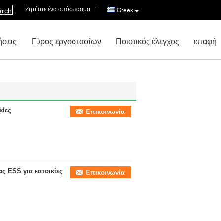
Ζητήστε ένα απόσπασμα
|
Greek
arch
ήσεις
Γύρος εργοστασίων
Ποιοτικός έλεγχος
επαφή
κίες
Επικοινωνία
ς ESS για κατοικίες
Επικοινωνία