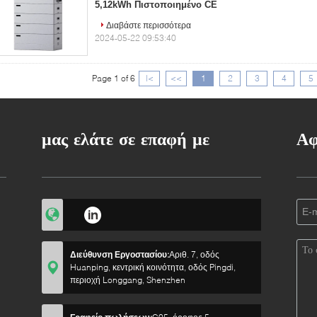
5,12kWh Πιστοποιημένο CE
Διαβάστε περισσότερα
2024-05-22 09:53:40
Page 1 of 6
|<
<<
1
2
3
4
5
μας ελάτε σε επαφή με
Αφ
Διεύθυνση Εργοστασίου:
Αριθ. 7, οδός
Huanping, κεντρική κοινότητα, οδός Pingdi,
περιοχή Longgang, Shenzhen