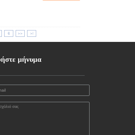
6
>>
>|
ήστε μήνυμα